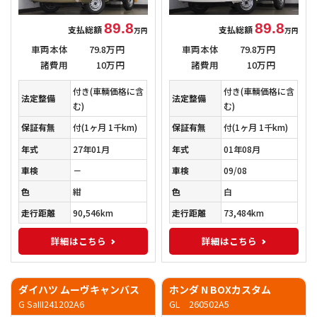
89.8
89.8
支払総額
支払総額
万円
万円
車両本体
79.8万円
車両本体
79.8万円
諸費用
10万円
諸費用
10万円
付き(車輌価格に含
付き(車輌価格に含
法定整備
法定整備
む)
む)
保証有無
付
(1ヶ月 1千km)
保証有無
付
(1ヶ月 1千km)
年式
27年01月
年式
01年08月
車検
－
車検
09/08
色
紺
色
白
走行距離
90,546km
走行距離
73,484km
詳細はこちら
詳細はこちら
ダイハツ ムーヴキャンバス
ホンダ N BOXカスタム
G SaIII241202A6
GL 260502A5