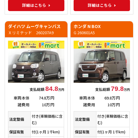
詳細はこちら
詳細はこちら
ダイハツ ムーヴキャンバス
ホンダ N BOX
Ｘリミテッド 260207A9
G 260601A5
84.8
79.8
支払総額
支払総額
万円
万円
車両本体
74.8万円
車両本体
69.8万円
諸費用
10万円
諸費用
10万円
付き(車輌価格に含
付き(車輌価格に含
法定整備
法定整備
む)
む)
保証有無
付
(1ヶ月 1千km)
保証有無
付
(1ヶ月 1千km)