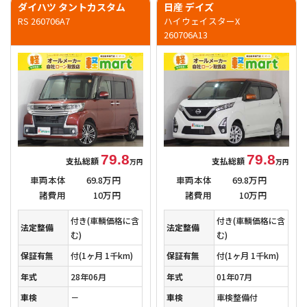
ダイハツ タントカスタム
日産 デイズ
RS 260706A7
ハイウェイスターX
260706A13
79.8
79.8
支払総額
支払総額
万円
万円
車両本体
69.8万円
車両本体
69.8万円
諸費用
10万円
諸費用
10万円
付き(車輌価格に含
付き(車輌価格に含
法定整備
法定整備
む)
む)
保証有無
付
(1ヶ月 1千km)
保証有無
付
(1ヶ月 1千km)
年式
28年06月
年式
01年07月
車検
－
車検
車検整備付