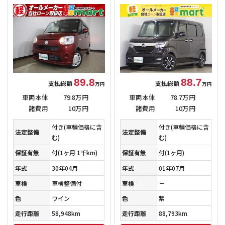
89.8
88.7
支払総額
支払総額
万円
万円
車両本体
79.8万円
車両本体
78.7万円
諸費用
10万円
諸費用
10万円
付き(車輌価格に含
付き(車輌価格に含
法定整備
法定整備
む)
む)
保証有無
付
(1ヶ月 1千km)
保証有無
付
(1ヶ月)
年式
30年04月
年式
01年07月
車検
車検整備付
車検
－
色
ワイン
色
紫
走行距離
58,948km
走行距離
88,793km