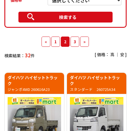
価格帯
«
1
2
3
»
[ 価格：
高
｜
安
]
32
検索結果：
件
ダイハツ ハイゼットトラッ
ダイハツ ハイゼットトラッ
ク
ク
ジャンボ4WD 260616A23
スタンダード 260725A34