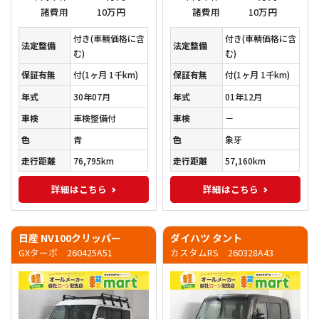
諸費用
10万円
諸費用
10万円
付き(車輌価格に含
付き(車輌価格に含
法定整備
法定整備
む)
む)
保証有無
付
(1ヶ月 1千km)
保証有無
付
(1ヶ月 1千km)
年式
30年07月
年式
01年12月
車検
車検整備付
車検
－
色
青
色
象牙
走行距離
76,795km
走行距離
57,160km
詳細はこちら
詳細はこちら
日産 NV100クリッパー
ダイハツ タント
GXターボ 260425A51
カスタムRS 260328A43