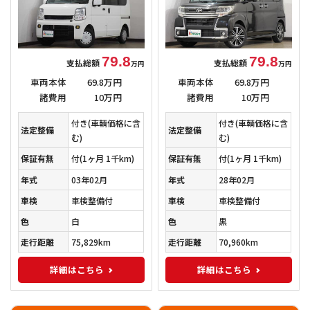
79.8
79.8
支払総額
支払総額
万円
万円
車両本体
69.8万円
車両本体
69.8万円
諸費用
10万円
諸費用
10万円
付き(車輌価格に含
付き(車輌価格に含
法定整備
法定整備
む)
む)
保証有無
付
(1ヶ月 1千km)
保証有無
付
(1ヶ月 1千km)
年式
03年02月
年式
28年02月
車検
車検整備付
車検
車検整備付
色
白
色
黒
走行距離
75,829km
走行距離
70,960km
詳細はこちら
詳細はこちら