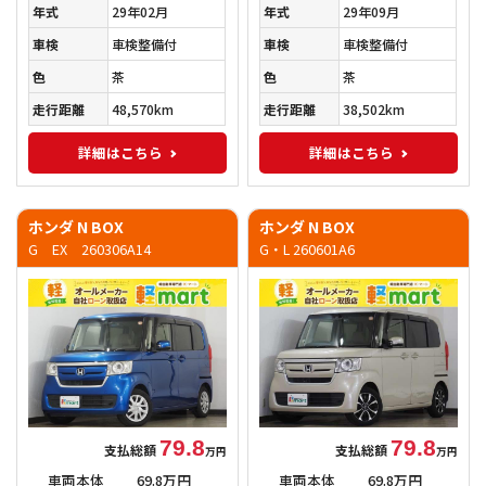
年式
29年02月
年式
29年09月
車検
車検整備付
車検
車検整備付
色
茶
色
茶
走行距離
48,570km
走行距離
38,502km
詳細はこちら
詳細はこちら
ホンダ N BOX
ホンダ N BOX
G EX 260306A14
G・L 260601A6
79.8
79.8
支払総額
支払総額
万円
万円
車両本体
69.8万円
車両本体
69.8万円