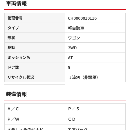
車両情報
管理番号
CH0000010116
タイプ
軽自動車
形状
ワゴン
駆動
2WD
ミッション名
AT
ドア数
5
リサイクル状況
リ済別（非課税）
装備情報
Ａ／Ｃ
Ｐ／Ｓ
Ｐ／Ｗ
ＣＤ
メモリ・その他ナビ
エアバッグ