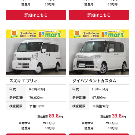
諸費用
10万円
諸費用
10万円
詳細はこちら
詳細はこちら
スズキ エブリィ
ダイハツ タントカスタム
年式
R02年03月
年式
H24年04月
走行距離
79,022km
走行距離
97,599km
検査期限
令和10/03
検査期限
車検整備付
89.8
39.8
支払総額
支払総額
万円
万円
車両本体
79.8万円
車両本体
29.8万円
諸費用
10万円
諸費用
10万円