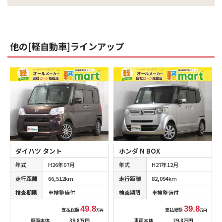
他の[軽自動車]ラインアップ
ダイハツ タント
ホンダ N BOX
年式
H26年07月
年式
H27年12月
走行距離
66,512km
走行距離
82,094km
検査期限
車検整備付
検査期限
車検整備付
49.8
39.8
支払総額
支払総額
万円
万円
車両本体
39.8万円
車両本体
29.8万円