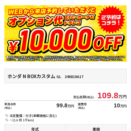
ホンダ N BOXカスタム
GL 240810A17
109.8
万円
支払総額
(税込)
車両本体
諸費用
99.8
10
万円
万円
(税込)
(税込)
法定整備：付き(車輌価格に含む)
－(1ヶ月 1千km)
年式
車検