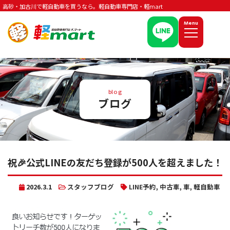
高砂・加古川で軽自動車を買うなら。軽自動車専門店・軽mart
Menu
blog
ブログ
祝🎉公式LINEの友だち登録が500人を超えました！
2026.3.1
スタッフブログ
LINE予約
,
中古車
,
車
,
軽自動車